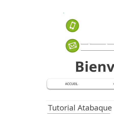
APPELEZ-NOUS
07 66 8
Cliquer ICI p
mestremaxue
Bien
ACCUEIL
Tutorial Atabaque