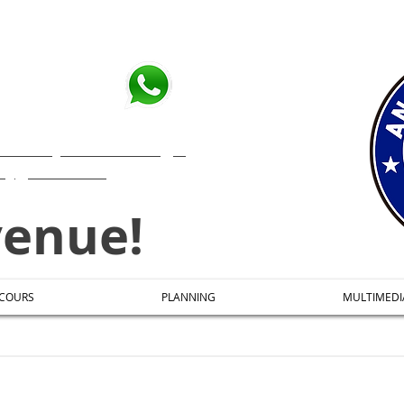
 AUJOURD'HUI:
8 99 35
our envoyer un message!
l@gmail.com
venue!
COURS
PLANNING
MULTIMEDI