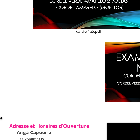
cordel4e5.pdf
Adresse et Horaires d'Ouverture
Angá Capoeira
+33 766889935