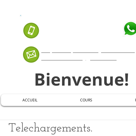
APPELEZ-NOUS AUJOURD'HUI:
07 66 88 99 35
Cliquer ICI pour envoyer un messa
mestremaxuel@gmail.com
Bienvenue!
ACCUEIL
COURS
Telechargements.