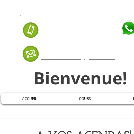
APPELEZ-NOUS AUJOURD'HUI:
07 66 88 99 35
Cliquer ICI pour envoyer un messa
mestremaxuel@gmail.com
Bienvenue!
ACCUEIL
COURS